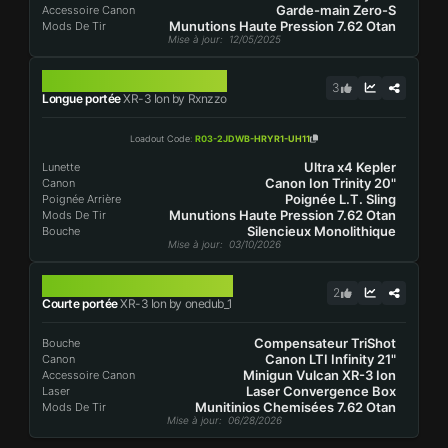
Garde-main Zero-S
Accessoire Canon
Munutions Haute Pression 7.62 Otan
Mods De Tir
Mise à jour
: 12/05/2025
XR-3 ION
3
Longue portée
XR-3 Ion by Rxnzzo
Loadout Code
:
R03-2JDWB-HRYR1-UH11
Ultra x4 Kepler
Lunette
Canon Ion Trinity 20"
Canon
Poignée L.T. Sling
Poignée Arrière
Munutions Haute Pression 7.62 Otan
Mods De Tir
Silencieux Monolithique
Bouche
Mise à jour
: 03/10/2026
XR-3 ION
2
Courte portée
XR-3 Ion by onedub_1
Compensateur TriShot
Bouche
Canon LTI Infinity 21"
Canon
Minigun Vulcan XR-3 Ion
Accessoire Canon
Laser Convergence Box
Laser
Munitinios Chemisées 7.62 Otan
Mods De Tir
Mise à jour
: 06/28/2026