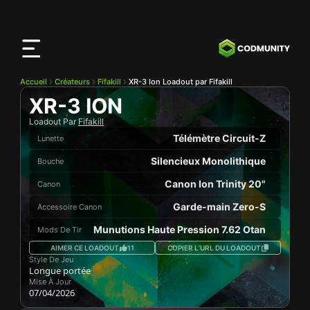
Application
CODMunity
Téléchargez notre app sur
iOS
Accueil
Créateurs
Fifakill
XR-3 Ion Loadout par Fifakill
XR-3 ION
Loadout Par
Fifakill
Télémètre Circuit-Z
Lunette
Silencieux Monolithique
Bouche
Canon Ion Trinity 20"
Canon
Garde-main Zero-S
Accessoire Canon
Munutions Haute Pression 7.62 Otan
Mods De Tir
AIMER CE LOADOUT
11
COPIER L’URL DU LOADOUT
Style De Jeu
Longue portée
Mise À Jour
07/04/2026