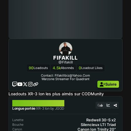
FIFAKILL
@Fifakill
90
4.5k
0
Loadouts
Abonnés
Loadout Likes
Contact:
Fifakillbiz@yahoo.com
Warzone Streamer For Quadrant
Suivre
Loadouts XR-3 Ion les plus aimés sur CODMunity
XR-3 ION
6
Longue portée
XR-3 Ion by JGOD
Redwell 30-S x2
Lunette
Silencieux LTI Triad
Bouche
Canon Ion Trinity 20"
Canon