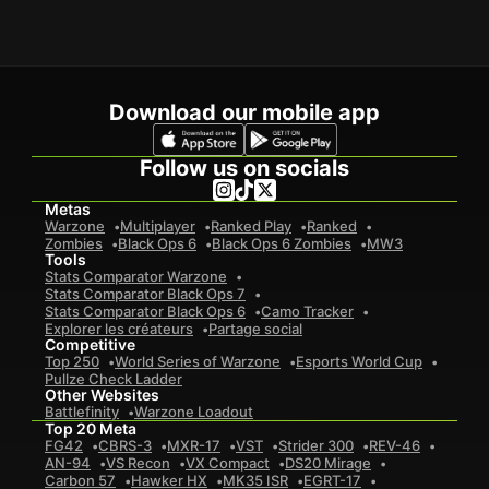
Download our mobile app
Follow us on socials
Metas
Warzone
Multiplayer
Ranked Play
Ranked
Zombies
Black Ops 6
Black Ops 6 Zombies
MW3
Tools
Stats Comparator Warzone
Stats Comparator Black Ops 7
Stats Comparator Black Ops 6
Camo Tracker
Explorer les créateurs
Partage social
Competitive
Top 250
World Series of Warzone
Esports World Cup
Pullze Check Ladder
Other Websites
Battlefinity
Warzone Loadout
Top 20 Meta
FG42
CBRS-3
MXR-17
VST
Strider 300
REV-46
AN-94
VS Recon
VX Compact
DS20 Mirage
Carbon 57
Hawker HX
MK35 ISR
EGRT-17