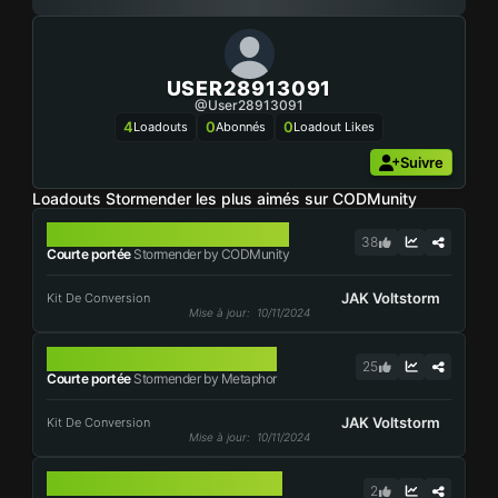
USER28913091
@user28913091
4
0
0
Loadouts
Abonnés
Loadout Likes
Suivre
Loadouts Stormender les plus aimés sur CODMunity
STORMENDER
38
Courte portée
Stormender by CODMunity
JAK Voltstorm
Kit De Conversion
Mise à jour
: 10/11/2024
STORMENDER
25
Courte portée
Stormender by Metaphor
JAK Voltstorm
Kit De Conversion
Mise à jour
: 10/11/2024
STORMENDER
2