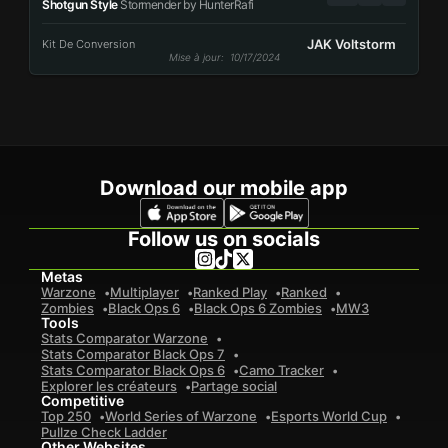
Shotgun Style
Stormender by HunterRafi
JAK Voltstorm
Kit De Conversion
Mise à jour
: 10/17/2024
Download our mobile app
Follow us on socials
Metas
Warzone
Multiplayer
Ranked Play
Ranked
Zombies
Black Ops 6
Black Ops 6 Zombies
MW3
Tools
Stats Comparator Warzone
Stats Comparator Black Ops 7
Stats Comparator Black Ops 6
Camo Tracker
Explorer les créateurs
Partage social
Competitive
Top 250
World Series of Warzone
Esports World Cup
Pullze Check Ladder
Other Websites