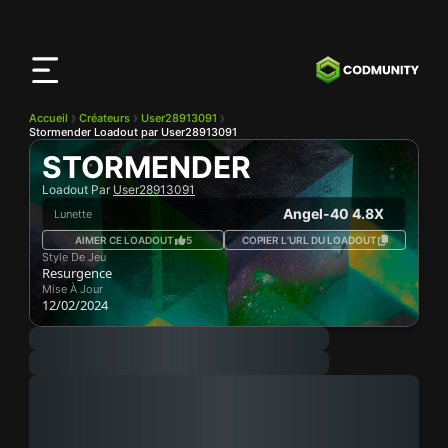
Application
CODMunity
Téléchargez notre app sur
iOS
Accueil
Créateurs
User28913091
Stormender Loadout par User28913091
STORMENDER
Loadout Par
User28913091
Angel-40 4.8X
Lunette
AIMER CE LOADOUT
5
COPIER L’URL DU LOADOUT
Style De Jeu
Resurgence
Mise À Jour
12/02/2024