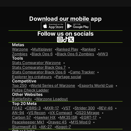
Download our mobile app
Follow us on socials
Metas
Warzone
Multiplayer
Ranked Play
Ranked
Zombies
Black Ops 6
Black Ops 6 Zombies
MW3
Tools
Stats Comparator Warzone
Stats Comparator Black Ops 7
Stats Comparator Black Ops 6
Camo Tracker
Explorer les créateurs
Partage social
Competitive
Top 250
World Series of Warzone
Esports World Cup
Pullze Check Ladder
Other Websites
Battlefinity
Warzone Loadout
Top 20 Meta
FG42
CBRS-3
MXR-17
VST
Strider 300
REV-46
AN-94
VS Recon
VX Compact
DS20 Mirage
Carbon 57
Hawker HX
MK35 ISR
EGRT-17
Peacekeeper Mk1
Dravec 45
M15 Mod 0
Sturmwolf 45
AK-27
Kogot-7