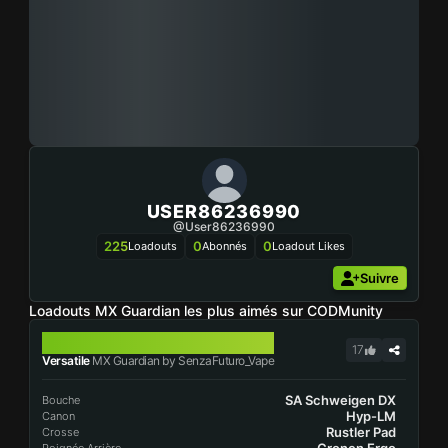
USER86236990
@user86236990
225
0
0
Loadouts
Abonnés
Loadout Likes
Suivre
Loadouts MX Guardian les plus aimés sur CODMunity
MX GUARDIAN
17
Versatile
MX Guardian by SenzaFuturo_Vape
SA Schweigen DX
Bouche
Hyp-LM
Canon
Rustler Pad
Crosse