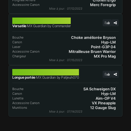
Cronen Ergo
Poignée Arrière
Merc Foregrip
Accessoire Canon
Mise à jour
: 07/12/2023
MX GUARDIAN
8
Versatile
MX Guardian by Commander
Choke améliorée Bryson
Bouche
Hyp-LM
Canon
Point-G3P 04
Laser
Mitrailleuse Bruen Warrior
Accessoire Canon
MX Pro Mag
Chargeur
Mise à jour
: 07/15/2023
MX GUARDIAN
8
Longue portée
MX Guardian by Patjeuh070
SA Schweigen DX
Bouche
Hyp-LM
Canon
Aim-OP V4
Lunette
VX Pineapple
Accessoire Canon
12 Gauge Slug
Munitions
Mise à jour
: 07/14/2023