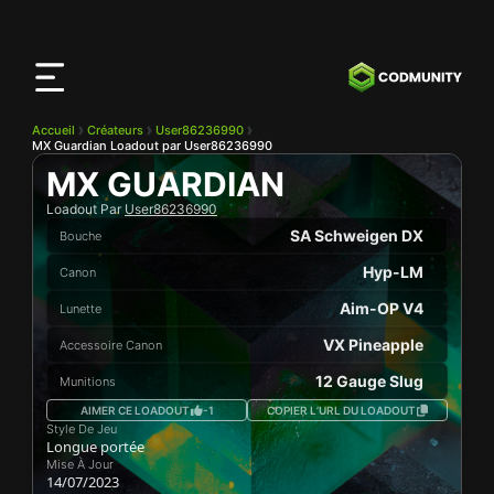
Application
CODMunity
Téléchargez notre app sur
iOS
Accueil
Créateurs
User86236990
MX Guardian Loadout par User86236990
MX GUARDIAN
Loadout Par
User86236990
SA Schweigen DX
Bouche
Hyp-LM
Canon
Aim-OP V4
Lunette
VX Pineapple
Accessoire Canon
12 Gauge Slug
Munitions
AIMER CE LOADOUT
-1
COPIER L’URL DU LOADOUT
Style De Jeu
Longue portée
Mise À Jour
14/07/2023