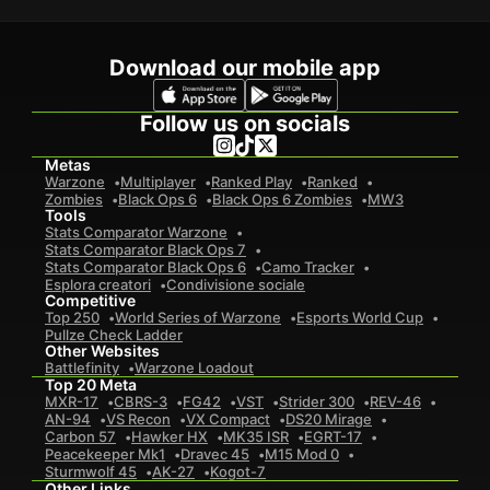
Download our mobile app
Follow us on socials
Metas
Warzone
Multiplayer
Ranked Play
Ranked
Zombies
Black Ops 6
Black Ops 6 Zombies
MW3
Tools
Stats Comparator Warzone
Stats Comparator Black Ops 7
Stats Comparator Black Ops 6
Camo Tracker
Esplora creatori
Condivisione sociale
Competitive
Top 250
World Series of Warzone
Esports World Cup
Pullze Check Ladder
Other Websites
Battlefinity
Warzone Loadout
Top 20 Meta
MXR-17
CBRS-3
FG42
VST
Strider 300
REV-46
AN-94
VS Recon
VX Compact
DS20 Mirage
Carbon 57
Hawker HX
MK35 ISR
EGRT-17
Peacekeeper Mk1
Dravec 45
M15 Mod 0
Sturmwolf 45
AK-27
Kogot-7
Other Links