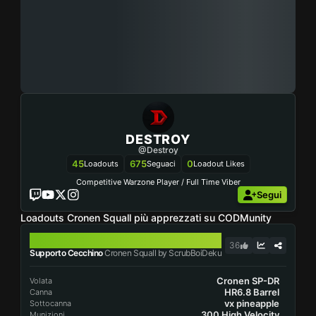
DESTROY
@Destroy
45
675
0
Loadouts
Seguaci
Loadout Likes
Competitive Warzone Player / Full Time Viber
Segui
Loadouts Cronen Squall più apprezzati su CODMunity
CRONEN SQUALL
36
Supporto Cecchino
Cronen Squall by ScrubBoiDeku
Cronen SP-DR
Volata
HR6.8 Barrel
Canna
vx pineapple
Sottocanna
.300 High Velocity
Munizioni