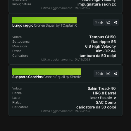
impugnatura sakin zx
Impugnatura
Ultimo aggiornamento
: 04/13/2023
CRONEN SQUALL
32
Lungo raggio
Cronen Squall by TCaptainX
Tempus GH50
Volata
ftac ripper 56
Sottocanna
6.8 High Velocity
Munizioni
Aim-OP V4
Ottica
tamburo da 50 colpi
Caricatore
Ultimo aggiornamento
: 04/19/2023
CRONEN SQUALL
20
Supporto Cecchino
Cronen Squall by Shredz
Sakin Tread-40
Volata
HR6.8 Barrel
Canna
laser fss ole-v
Laser
SAC Comb
Rialzo
caricatore da 30 colpi
Caricatore
Ultimo aggiornamento
: 04/18/2023