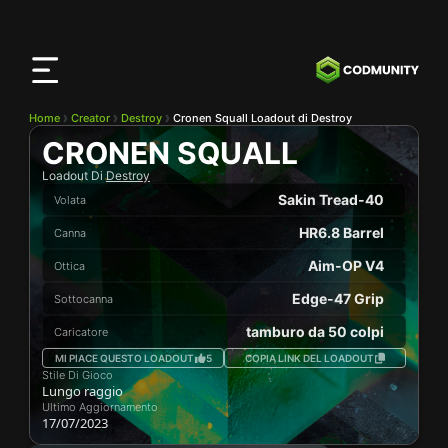
App
CODMunity
Scarica la nostra app su
iOS
Home
Creator
Destroy
Cronen Squall Loadout di Destroy
CRONEN SQUALL
Loadout Di
Destroy
Sakin Tread-40
Volata
HR6.8 Barrel
Canna
Aim-OP V4
Ottica
Edge-47 Grip
Sottocanna
tamburo da 50 colpi
Caricatore
MI PIACE QUESTO LOADOUT
5
COPIA LINK DEL LOADOUT
Stile Di Gioco
Lungo raggio
Ultimo Aggiornamento
17/07/2023