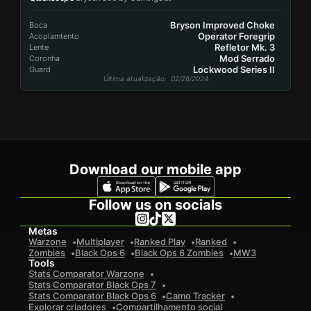
Bryson Improved Choke
Boca
Operator Foregrip
Acoplamtento
Refletor Mk. 3
Lente
Mod Serrado
Coronha
Lockwood Series II
Guard
Última atualização
: 02/28/2024
Download our mobile app
Follow us on socials
Metas
Warzone
Multiplayer
Ranked Play
Ranked
Zombies
Black Ops 6
Black Ops 6 Zombies
MW3
Tools
Stats Comparator Warzone
Stats Comparator Black Ops 7
Stats Comparator Black Ops 6
Camo Tracker
Explorar criadores
Compartilhamento social