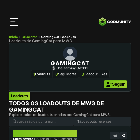
App
CODMunity
Baixe nosso app no
iOS
Início
Criadores
GamingCat Loadouts
Loadouts de GamingCat para MW3
GAMINGCAT
@TheGamingCat111
1
0
0
Loadouts
Seguidores
Loadout Likes
Seguir
Loadouts
TODOS OS LOADOUTS DE MW3 DE
GAMINGCAT
Explore todos os loadouts criados por GamingCat para MW3.
Loadouts recentes
BRYSON 800
0
Quickscope
Bryson 800 by GamingCat