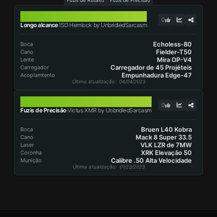
Fuzis de Assalto
Fuzis de Precisão
ISO HEMLOCK
0
Longo alcance
ISO Hemlock by UnbridledSarcasm
Echoless-80
Boca
Fielder-T50
Cano
Mira OP-V4
Lente
Carregador de 45 Projéteis
Carregador
Empunhadura Edge-47
Acoplamtento
Última atualização
: 04/04/2023
VICTUS XMR
0
Fuzis de Precisão
Victus XMR by UnbridledSarcasm
Bruen L40 Kobra
Boca
Mack 8 Super 33.5
Cano
VLK LZR de 7MW
Laser
XRK Elevação 50
Coronha
Calibre .50 Alta Velocidade
Munição
Última atualização
: 01/23/2023