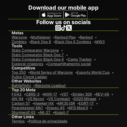
Download our mobile app
Follow us on socials
Metas
Warzone
Multiplayer
Ranked Play
Ranked
Zombies
Black Ops 6
Black Ops 6 Zombies
MW3
Tools
Stats Comparator Warzone
Stats Comparator Black Ops 7
Stats Comparator Black Ops 6
Camo Tracker
Explorar criadores
Compartilhamento social
Competitive
Top 250
World Series of Warzone
Esports World Cup
Pullze Check Ladder
Other Websites
Battlefinity
Warzone Loadout
Top 20 Meta
FG42
CBRS-3
MXR-17
VST
Strider 300
REV-46
AN-94
VS Recon
VX Compact
DS20 Mirage
Carbon 57
Hawker HX
MK35 ISR
EGRT-17
Peacekeeper Mk1
Dravec 45
M15 Mod 0
Sturmwolf 45
AK-27
Kogot-7
Other Links
Termos
Política de privacidade