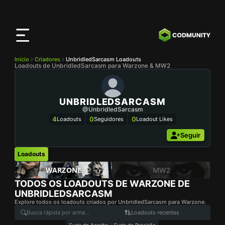
App
CODMunity
Baixe nosso app no
iOS
Início
Criadores
UnbridledSarcasm Loadouts
Loadouts de UnbridledSarcasm para Warzone & MW2
UNBRIDLEDSARCASM
@UnbridledSarcasm
4
0
0
Loadouts
Seguidores
Loadout Likes
Seguir
Loadouts
WARZONE
MW2
TODOS OS LOADOUTS DE WARZONE DE
UNBRIDLEDSARCASM
Explore todos os loadouts criados por UnbridledSarcasm para Warzone.
Loadouts recentes