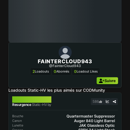
FAINTERCLOUD943
@FainterCloud943
2
0
0
Loadouts
Abonnés
Loadout Likes
Suivre
Loadouts Static-HV les plus aimés sur CODMunity
STATIC-HV
586
Resurgence
Static-HV by
Quartermaster Suppressor
Bouche
Auger 840 Light Barrel
Canon
JAK Glassless Optic
Lunette