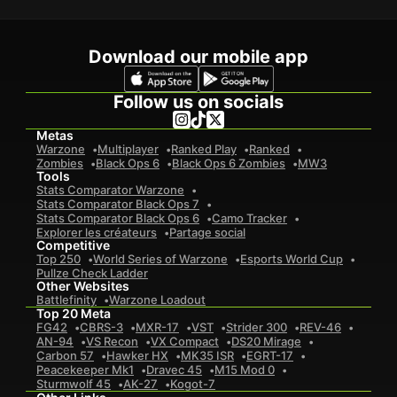
Download our mobile app
Follow us on socials
Metas
Warzone
Multiplayer
Ranked Play
Ranked
Zombies
Black Ops 6
Black Ops 6 Zombies
MW3
Tools
Stats Comparator Warzone
Stats Comparator Black Ops 7
Stats Comparator Black Ops 6
Camo Tracker
Explorer les créateurs
Partage social
Competitive
Top 250
World Series of Warzone
Esports World Cup
Pullze Check Ladder
Other Websites
Battlefinity
Warzone Loadout
Top 20 Meta
FG42
CBRS-3
MXR-17
VST
Strider 300
REV-46
AN-94
VS Recon
VX Compact
DS20 Mirage
Carbon 57
Hawker HX
MK35 ISR
EGRT-17
Peacekeeper Mk1
Dravec 45
M15 Mod 0
Sturmwolf 45
AK-27
Kogot-7