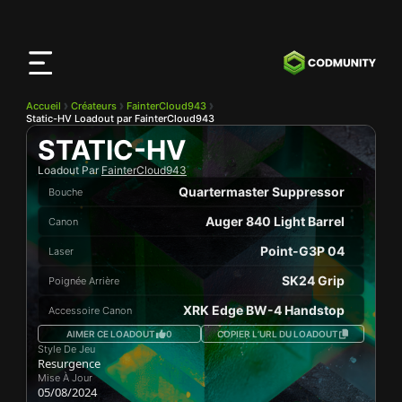
Application
CODMunity
Téléchargez notre app sur
iOS
Accueil
Créateurs
FainterCloud943
Static-HV Loadout par FainterCloud943
STATIC-HV
Loadout Par
FainterCloud943
Quartermaster Suppressor
Bouche
Auger 840 Light Barrel
Canon
Point-G3P 04
Laser
SK24 Grip
Poignée Arrière
XRK Edge BW-4 Handstop
Accessoire Canon
AIMER CE LOADOUT
0
COPIER L’URL DU LOADOUT
Style De Jeu
Resurgence
Mise À Jour
05/08/2024