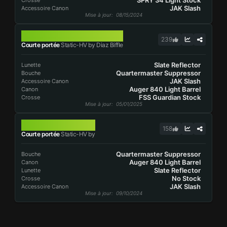
SPRY 34 Light Stock
Crosse
JAK Slash
Accessoire Canon
Mise à jour
: 08/15/2024
STATIC-HV
239
Courte portée
Static-HV by Diaz Biffle
Slate Reflector
Lunette
Quartermaster Suppressor
Bouche
JAK Slash
Accessoire Canon
Auger 840 Light Barrel
Canon
FSS Guardian Stock
Crosse
Mise à jour
: 05/01/2025
STATIC-HV
158
Courte portée
Static-HV by
Quartermaster Suppressor
Bouche
Auger 840 Light Barrel
Canon
Slate Reflector
Lunette
No Stock
Crosse
JAK Slash
Accessoire Canon
Mise à jour
: 09/10/2024