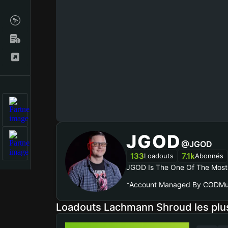
JGOD
@JGOD
133
7.1k
Loadouts
Abonnés
JGOD Is The One Of The Most 
*Account Managed By CODMu
Loadouts Lachmann Shroud les plu