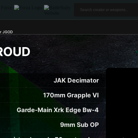
ar JGOD
ROUD
JAK Decimator
170mm Grapple VI
Garde-Main Xrk Edge Bw-4
9mm Sub OP