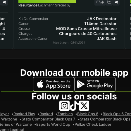
LACHMANN SHROUD
87
Resurgence
Lachmann Shroud by
tar
JAK Decimator
Kit De Conversion
ght
114mm Darkstar
Canon
w-4
MOD Sans Crosse Mitrailleuse
Crosse
hes
Chargeurs de 40 Cartouches
Chargeur
tor
JAK Slash
Accessoire Canon
Mise à jour
: 08/11/2024
Download our mobile app
Follow us on socials
layer
Ranked Play
Ranked
Zombies
Black Ops 6
Black Ops 6 Zo
r Warzone
Stats Comparator Black Ops 7
Stats Comparator Black Ops
Series of Warzone
Esports World Cup
Pullze Check Ladder
zone Loadout