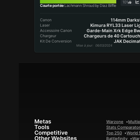
LACHMANN SHROUD
101
Courte portée
Lachmann Shroud by Diaz Biffle
114mm Darks
Canon
Kimura RYL33 Laser Li
Laser
Garde-Main Xrk Edge B
Accessoire Canon
Chargeurs de 40 Cartouc
Chargeur
JAK Decima
Kit De Conversion
Mise à jour
: 06/03/2024
Metas
Warzone
Multip
Tools
Stats Comparato
Competitive
Top 250
World 
Other Websites
Battlefinity
War