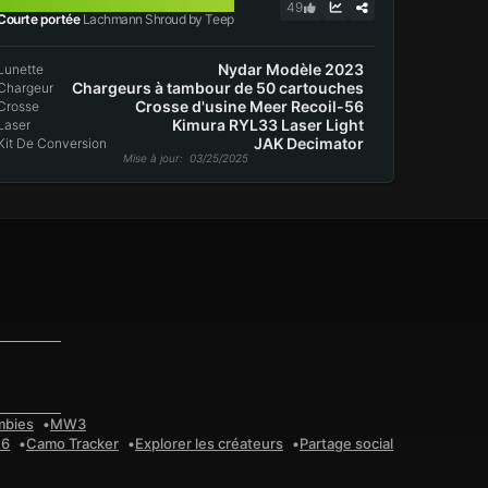
LACHMANN SHROUD
49
Courte portée
Lachmann Shroud by Teep
Nydar Modèle 2023
Lunette
Chargeurs à tambour de 50 cartouches
Chargeur
Crosse d'usine Meer Recoil-56
Crosse
Kimura RYL33 Laser Light
Laser
JAK Decimator
Kit De Conversion
Mise à jour
: 03/25/2025
mbies
MW3
 6
Camo Tracker
Explorer les créateurs
Partage social