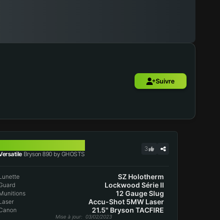
Suivre
BRYSON 890
3
Versatile
Bryson 890 by GHOSTS
SZ Holotherm
Lunette
Lockwood Série II
Guard
12 Gauge Slug
Munitions
Accu-Shot 5MW Laser
Laser
21.5" Bryson TACFIRE
Canon
Mise à jour
: 03/02/2023