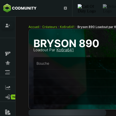
Accueil
Créateurs
Ko6ra641
Bryson 890 Loadout par 
BRYSON 890
Loadout Par
Ko6ra641
Bouche
New!