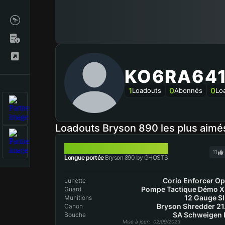
KO6RA64
1
0
0
Loadouts
Abonnés
Lo
Loadouts Bryson 890 les plus aim
BRYSON 890
11
Longue portée
Bryson 890 by GHOSTS
Corio Enforcer Op
Lunette
Pompe Tactique Démo 
Guard
12 Gauge S
Munitions
Bryson Shredder 21
Canon
SA Schweigen
Bouche
Mise à jour
: 02/09/2023