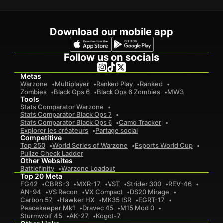
Download our mobile app
Follow us on socials
Metas
Warzone
Multiplayer
Ranked Play
Ranked
Zombies
Black Ops 6
Black Ops 6 Zombies
MW3
Tools
Stats Comparator Warzone
Stats Comparator Black Ops 7
Stats Comparator Black Ops 6
Camo Tracker
Explorer les créateurs
Partage social
Competitive
Top 250
World Series of Warzone
Esports World Cup
Pullze Check Ladder
Other Websites
Battlefinity
Warzone Loadout
Top 20 Meta
FG42
CBRS-3
MXR-17
VST
Strider 300
REV-46
AN-94
VS Recon
VX Compact
DS20 Mirage
Carbon 57
Hawker HX
MK35 ISR
EGRT-17
Peacekeeper Mk1
Dravec 45
M15 Mod 0
Sturmwolf 45
AK-27
Kogot-7