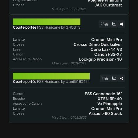
Poignée Phantom
Poignée Arrière
JAK Cutthroat
Crosse
Mise à jour
: 03/16/2025
FSS HURRICANE
26
Courte portée
FSS Hurricane by GHOSTS
Cronen Mini Pro
Lunette
Crosse Démo Quicksilver
Crosse
Corio Laz-44 V3
Laser
Canon FSS-X7
Canon
Lockgrip Precision-40
Accessoire Canon
Mise à jour
: 02/11/2023
FSS HURRICANE
11
Courte portée
FSS Hurricane by User95163454
FSS Cannonade 16"
Canon
XTEN RR-40
Bouche
Vx Pineapple
Accessoire Canon
Cronen Mini Pro
Lunette
Assault-60 Stock
Crosse
Mise à jour
: 01/02/2023