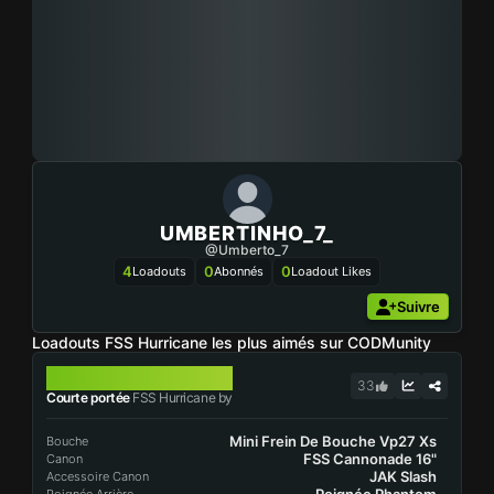
UMBERTINHO_7_
@umberto_7
4
0
0
Loadouts
Abonnés
Loadout Likes
Suivre
Loadouts FSS Hurricane les plus aimés sur CODMunity
FSS HURRICANE
33
Courte portée
FSS Hurricane by
Mini Frein De Bouche Vp27 Xs
Bouche
FSS Cannonade 16"
Canon
JAK Slash
Accessoire Canon