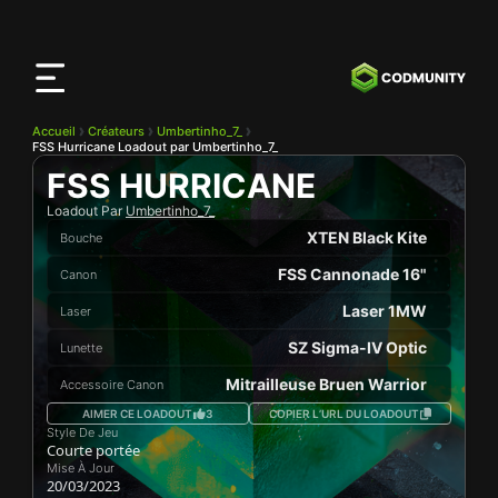
Application
CODMunity
Téléchargez notre app sur
iOS
Accueil
Créateurs
Umbertinho_7_
FSS Hurricane Loadout par Umbertinho_7_
FSS HURRICANE
Loadout Par
Umbertinho_7_
XTEN Black Kite
Bouche
FSS Cannonade 16"
Canon
Laser 1MW
Laser
SZ Sigma-IV Optic
Lunette
Mitrailleuse Bruen Warrior
Accessoire Canon
AIMER CE LOADOUT
3
COPIER L’URL DU LOADOUT
Style De Jeu
Courte portée
Mise À Jour
20/03/2023