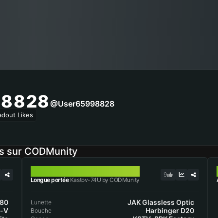
98828
@user65998828
adout Likes
és sur CODMunity
KASTOV-74U
9
Longue portée
Kastov-74U by CODMunity
-80
JAK Glassless Optic
Lunette
e-V
Harbinger D20
Bouche