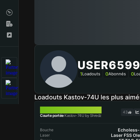
USER659
1
0
0
Loadouts
Abonnés
Lo
Loadouts Kastov-74U les plus aim
KASTOV-74U
43
Courte portée
Kastov-74U by Shredz
Echoless
Bouche
Laser FSS Ol
Laser