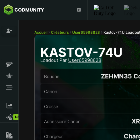
Accueil
Créateurs
User65998828
Kastov-74U Loadou
KASTOV-74U
Loadout Par
User65998828
ZEHMN35 Co
Bouche
Canon
Crosse
New!
XR
Accessoire Canon
Char
Chargeur