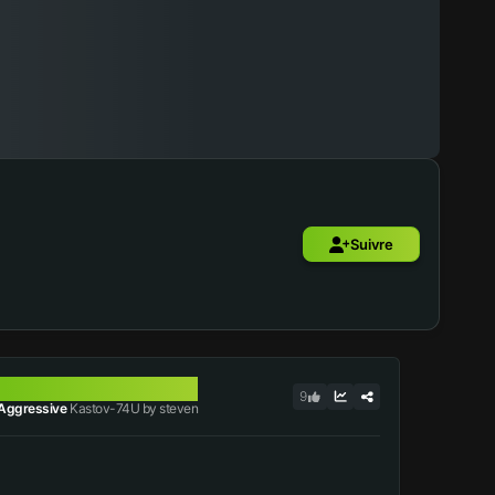
Suivre
KASTOV-74U
9
Aggressive
Kastov-74U by steven