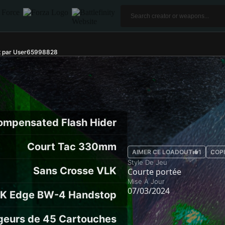
t par User65998828
mpensated Flash Hider
Court Tac 330mm
AIMER CE LOADOUT
1
COPI
Style De Jeu
Sans Crosse VLK
Courte portée
Mise À Jour
07/03/2024
K Edge BW-4 Handstop
geurs de 45 Cartouches