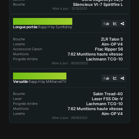
Silencieux Vt-7 Spiritfire L
Bouche
Mise à jour
: 12/13/2023
RAPP H
4
Longue portée
Rapp H by Symfuhny
ZLR Talon 5
Bouche
Aim-OP V4
Lunette
Ftac Ripper 56
Accessoire Canon
7.62 Munitions haute vitesse
Munitions
Lachmann TCG-10
Poignée Arrière
Mise à jour
: 06/30/2023
RAPP H
4
Versatile
Rapp H by MrMarvelTV
Sakin Tread-40
Bouche
Laser FSS Ole-V
Laser
Lachmann TCG-10
Poignée Arrière
7.62 Munitions haute vitesse
Munitions
Aim-OP V4
Lunette
Mise à jour
: 06/16/2023