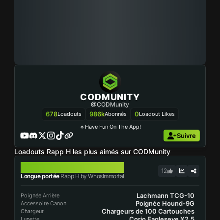
CODMUNITY
@CODMunity
678
986k
0
Loadouts
Abonnés
Loadout Likes
🔹Have Fun On The App!
Suivre
Loadouts Rapp H les plus aimés sur CODMunity
RAPP H
12
Longue portée
Rapp H by WhosImmortal
Lachmann TCG-10
Poignée Arrière
Poignée Hound-9G
Accessoire Canon
Chargeurs de 100 Cartouches
Chargeur
Corio Eagleseye X2,5
Lunette