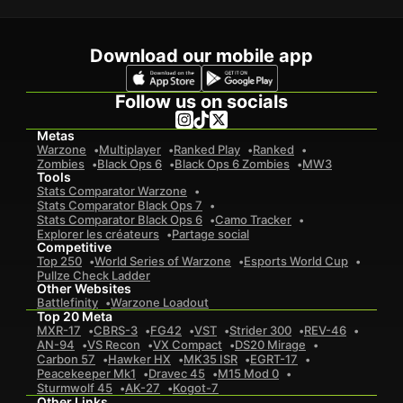
Download our mobile app
Follow us on socials
Metas
Warzone
Multiplayer
Ranked Play
Ranked
Zombies
Black Ops 6
Black Ops 6 Zombies
MW3
Tools
Stats Comparator Warzone
Stats Comparator Black Ops 7
Stats Comparator Black Ops 6
Camo Tracker
Explorer les créateurs
Partage social
Competitive
Top 250
World Series of Warzone
Esports World Cup
Pullze Check Ladder
Other Websites
Battlefinity
Warzone Loadout
Top 20 Meta
MXR-17
CBRS-3
FG42
VST
Strider 300
REV-46
AN-94
VS Recon
VX Compact
DS20 Mirage
Carbon 57
Hawker HX
MK35 ISR
EGRT-17
Peacekeeper Mk1
Dravec 45
M15 Mod 0
Sturmwolf 45
AK-27
Kogot-7
Other Links