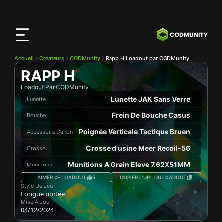
Application
CODMunity
Téléchargez notre app sur
iOS
Accueil
Créateurs
CODMunity
Rapp H Loadout par CODMunity
RAPP H
Loadout Par
CODMunity
Lunette JAK Sans Verre
Lunette
Frein De Bouche Casus
Bouche
Poignée Verticale Tactique Bruen
Accessoire Canon
Crosse d'usine Meer Recoil-56
Crosse
Munitions A Grain Eleve 7.62X51MM
Munitions
AIMER CE LOADOUT
5
COPIER L’URL DU LOADOUT
Style De Jeu
Longue portée
Mise À Jour
04/12/2024