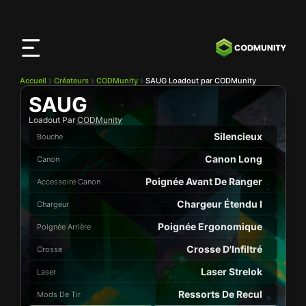
Application
CODMunity
Téléchargez notre app sur
iOS
Accueil
Créateurs
CODMunity
SAUG Loadout par CODMunity
SAUG
Loadout Par
CODMunity
Silencieux
Bouche
Canon Long
Canon
Poignée Avant De Ranger
Accessoire Canon
Chargeur Étendu I
Chargeur
Poignée Ergonomique
Poignée Arrière
Crosse D'Infiltré
Crosse
Laser Strelok
Laser
Ressorts De Recul
Mods De Tir