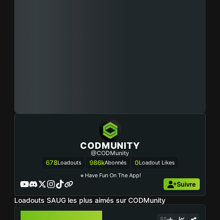
CODMUNITY
@CODMunity
678
986k
0
Loadouts
Abonnés
Loadout Likes
🔹Have Fun On The App!
Suivre
Loadouts SAUG les plus aimés sur CODMunity
SAUG
55