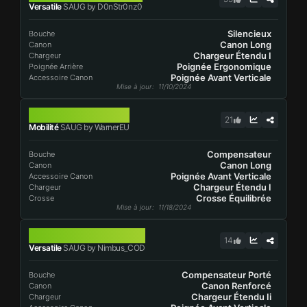
Versatile
SAUG by D0nStr0nz0
Silencieux
Bouche
Canon Long
Canon
Chargeur Étendu I
Chargeur
Poignée Ergonomique
Poignée Arrière
Poignée Avant Verticale
Accessoire Canon
Mise à jour
: 11/10/2024
SAUG
21
Mobilité
SAUG by WarnerEU
Compensateur
Bouche
Canon Long
Canon
Poignée Avant Verticale
Accessoire Canon
Chargeur Étendu I
Chargeur
Crosse Équilibrée
Crosse
Mise à jour
: 11/18/2024
SAUG
14
Versatile
SAUG by Nimbus_COD
Compensateur Porté
Bouche
Canon Renforcé
Canon
Chargeur Étendu Ii
Chargeur