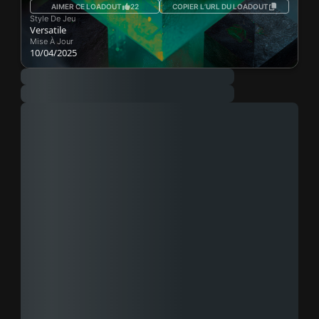
AIMER CE LOADOUT
22
COPIER L’URL DU LOADOUT
Style De Jeu
Versatile
Mise À Jour
10/04/2025