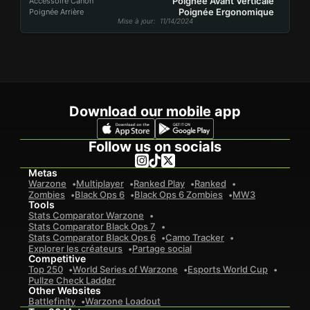
Poignée Avant Verticale
Accessoire Canon
Poignée Ergonomique
Poignée Arrière
Mise à jour
: 11/14/2024
Download our mobile app
Follow us on socials
Metas
Warzone
Multiplayer
Ranked Play
Ranked
Zombies
Black Ops 6
Black Ops 6 Zombies
MW3
Tools
Stats Comparator Warzone
Stats Comparator Black Ops 7
Stats Comparator Black Ops 6
Camo Tracker
Explorer les créateurs
Partage social
Competitive
Top 250
World Series of Warzone
Esports World Cup
Pullze Check Ladder
Other Websites
Battlefinity
Warzone Loadout