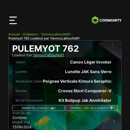
Application
CODMunity
Téléchargez notre app sur
iOS
Accueil
Créateurs
YannouLaDouille91
Pulemyot 762 Loadout par YannouLaDouille91
PULEMYOT 762
Loadout Par
YannouLaDouille91
Canon Léger Invoker
Canon
Lunette JAK Sans Verre
Lunette
Poignee Verticale Kimura Seraphic
Accessoire Canon
Crosse Stovl Conqueror-V
Crosse
Kit Bullpup Jak Annihilator
Kit De Conversion
AIMER CE LOADOUT
3
COPIER L’URL DU LOADOUT
Style De Jeu
Zombies
Mise À Jour
15/06/2024