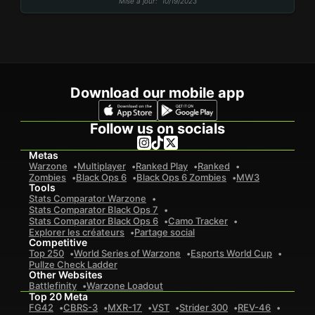
Mise à jour
: 10/19/2023
Download our mobile app
Follow us on socials
Metas
Warzone
Multiplayer
Ranked Play
Ranked
Zombies
Black Ops 6
Black Ops 6 Zombies
MW3
Tools
Stats Comparator Warzone
Stats Comparator Black Ops 7
Stats Comparator Black Ops 6
Camo Tracker
Explorer les créateurs
Partage social
Competitive
Top 250
World Series of Warzone
Esports World Cup
Pullze Check Ladder
Other Websites
Battlefinity
Warzone Loadout
Top 20 Meta
FG42
CBRS-3
MXR-17
VST
Strider 300
REV-46