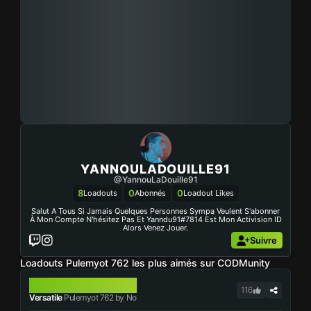
YANNOULADOUILLE91
@YannouLaDouille91
8
0
0
Loadouts
Abonnés
Loadout Likes
Salut A Tous Si Jamais Quelques Personnes Sympa Veulent S'abonner
À Mon Compte N'hésitez Pas Et Yanndu91#7814 Est Mon Activision ID
Alors Venez Jouer.
Suivre
Loadouts Pulemyot 762 les plus aimés sur CODMunity
PULEMYOT 762
116
Versatile
Pulemyot 762 by No