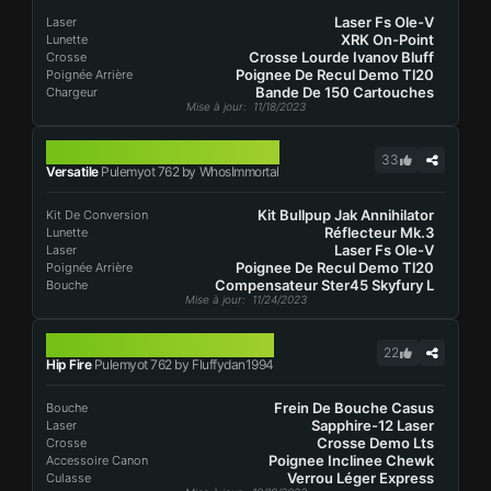
Laser Fs Ole-V
Laser
XRK On-Point
Lunette
Crosse Lourde Ivanov Bluff
Crosse
Poignee De Recul Demo Tl20
Poignée Arrière
Bande De 150 Cartouches
Chargeur
Mise à jour
: 11/18/2023
PULEMYOT 762
33
Versatile
Pulemyot 762 by WhosImmortal
Kit Bullpup Jak Annihilator
Kit De Conversion
Réflecteur Mk.3
Lunette
Laser Fs Ole-V
Laser
Poignee De Recul Demo Tl20
Poignée Arrière
Compensateur Ster45 Skyfury L
Bouche
Mise à jour
: 11/24/2023
PULEMYOT 762
22
Hip Fire
Pulemyot 762 by Fluffydan1994
Frein De Bouche Casus
Bouche
Sapphire-12 Laser
Laser
Crosse Demo Lts
Crosse
Poignee Inclinee Chewk
Accessoire Canon
Verrou Léger Express
Culasse