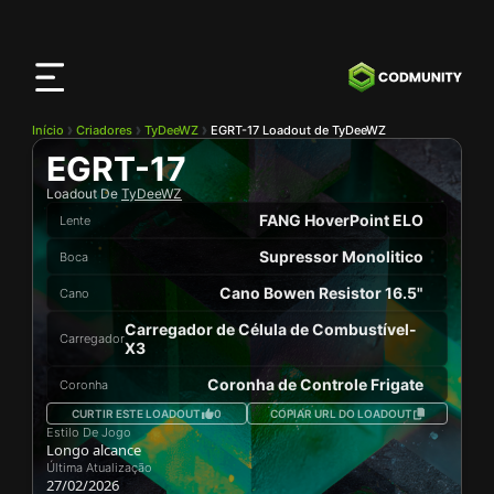
App
CODMunity
Baixe nosso app no
iOS
Início
Criadores
TyDeeWZ
EGRT-17 Loadout de TyDeeWZ
EGRT-17
Loadout De
TyDeeWZ
FANG HoverPoint ELO
Lente
Supressor Monolitico
Boca
Cano Bowen Resistor 16.5"
Cano
Carregador de Célula de Combustível-
Carregador
X3
Coronha de Controle Frigate
Coronha
CURTIR ESTE LOADOUT
0
COPIAR URL DO LOADOUT
Estilo De Jogo
Longo alcance
Última Atualização
27/02/2026