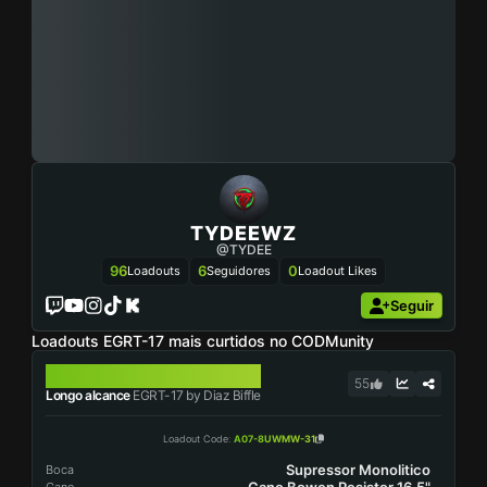
TYDEEWZ
@TYDEE
96
6
0
Loadouts
Seguidores
Loadout Likes
Seguir
Loadouts EGRT-17 mais curtidos no CODMunity
EGRT-17
55
Longo alcance
EGRT-17 by Diaz Biffle
Loadout Code
:
A07-8UWMW-31
Supressor Monolitico
Boca