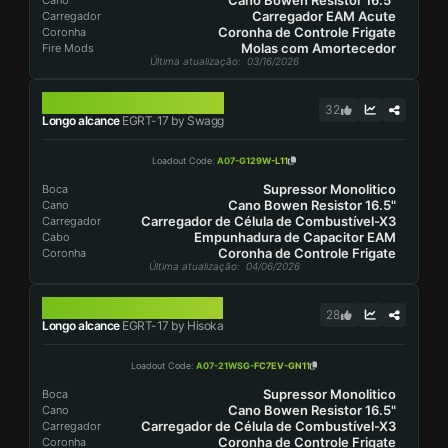
Cano Bowen Resistor 16.5"
Cano
Carregador EAM Acute
Carregador
Coronha de Controle Frigate
Coronha
Molas com Amortecedor
Fire Mods
Última atualização
: 03/16/2026
EGRT-17
32
Longo alcance
EGRT-17 by Swagg
Loadout Code
:
A07-G129W-L11
Supressor Monolitico
Boca
Cano Bowen Resistor 16.5"
Cano
Carregador de Célula de Combustível-X3
Carregador
Empunhadura de Capacitor EAM
Cabo
Coronha de Controle Frigate
Coronha
Última atualização
: 04/06/2026
EGRT-17
28
Longo alcance
EGRT-17 by Hisoka
Loadout Code
:
A07-21WSG-FC7EV-GN11
Supressor Monolitico
Boca
Cano Bowen Resistor 16.5"
Cano
Carregador de Célula de Combustível-X3
Carregador
Coronha de Controle Frigate
Coronha