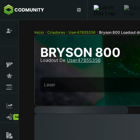
Início
Criadores
User47855356
Bryson 800 Loadout 
BRYSON 800
Loadout De
User47855356
Laser
New!