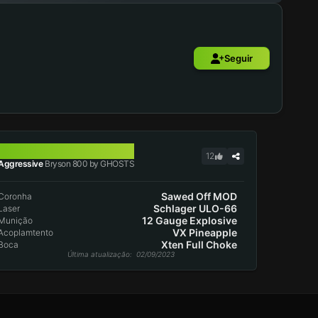
Seguir
BRYSON 800
12
Aggressive
Bryson 800 by GHOSTS
Sawed Off MOD
Coronha
Schlager ULO-66
Laser
12 Gauge Explosive
Munição
VX Pineapple
Acoplamtento
Xten Full Choke
Boca
Última atualização
: 02/09/2023