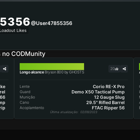
5356
@user47855356
Loadout Likes
s no CODMunity
BRYSON 800
20
Longo alcance
Bryson 800 by GHOSTS
oke
Corio RE-X Pro
Lente
rel
Demo X50 Tactical Pump
Guard
-66
12 Gauge Slug
Munição
ump
29.5" Rifled Barrel
Cano
rip
FTAC Ripper 56
Acoplamtento
Última atualização
: 02/09/2023