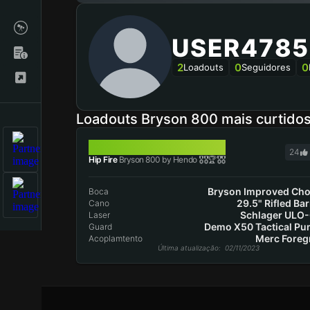
USER4785
2
0
0
Loadouts
Seguidores
Loadouts Bryson 800 mais curtido
BRYSON 800
24
Hip Fire
Bryson 800 by Hendo 🎖️🎖️🏆🎖️🎖️
Bryson Improved Ch
Boca
29.5" Rifled Bar
Cano
Schlager ULO
Laser
Demo X50 Tactical P
Guard
Merc Foreg
Acoplamtento
Última atualização
: 02/11/2023