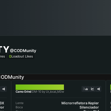
TY
@CODMunity
0
res
Loadout Likes
 CODMunity
DM-10
3
Camo Grind
DM-10 by Ur_local_M3w
 3X
Microrrefletora Kepler
Lente
dor
Silenciador
Boca