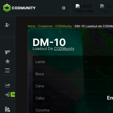
Início
Criadores
CODMunity
DM-10 Loadout de CODMu
DM-10
Loadout De
CODMunity
Lente
Boca
Cano
New!
Em
Cabo
Coronha