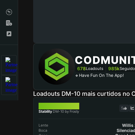
CODMUNI
678
985k
Loadouts
Seguido
🔹Have Fun On The App!
Loadouts DM-10 mais curtidos no
DM-10
5
Stability
DM-10 by Frosty
Willis
Lente
Silencia
Boca