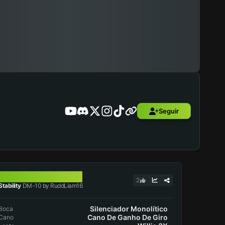
Seguir
DM-10
2
Stability
DM-10 by RuddLiam16
Silenciador Monolítico
Boca
Cano De Ganho De Giro
Cano