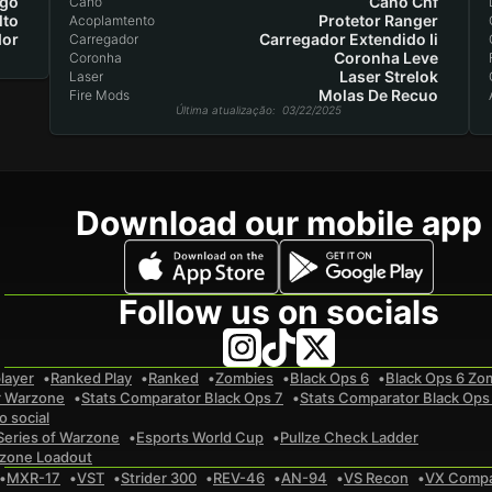
ngo
Cano Chf
Cano
lto
Protetor Ranger
Acoplamtento
dor
Carregador Extendido Ii
Carregador
Coronha Leve
Coronha
Laser Strelok
Laser
Molas De Recuo
Fire Mods
Última atualização
: 03/22/2025
Download our mobile app
Follow us on socials
layer
Ranked Play
Ranked
Zombies
Black Ops 6
Black Ops 6 Zo
r Warzone
Stats Comparator Black Ops 7
Stats Comparator Black Ops
 social
Series of Warzone
Esports World Cup
Pullze Check Ladder
zone Loadout
MXR-17
VST
Strider 300
REV-46
AN-94
VS Recon
VX Comp