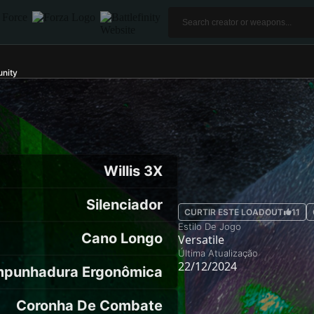
nity
Willis 3X
Silenciador
CURTIR ESTE LOADOUT
11
Estilo De Jogo
Cano Longo
Versatile
Última Atualização
22/12/2024
punhadura Ergonômica
Coronha De Combate