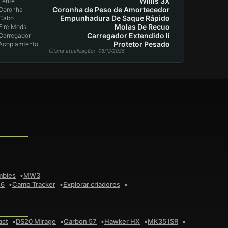
Willis 3X
Lente
Coronha de Peso de Amortecedor
Coronha
Empunhadura De Saque Rápido
Cabo
Molas De Recuo
Fire Mods
Carregador Extendido Ii
Carregador
Protetor Pesado
Acoplamtento
Última atualização
: 08/13/2025
mbies
MW3
 6
Camo Tracker
Explorar criadores
act
DS20 Mirage
Carbon 57
Hawker HX
MK35 ISR