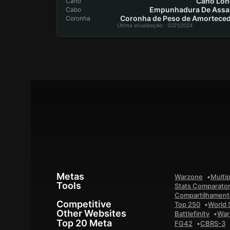
Cano Lo
Cano
Empunhadura De Assa
Cabo
Coronha de Peso de Amortece
Coronha
Última atualização
: 12/21/2024
Metas
Warzone
Multip
Tools
Stats Comparato
Compartilhamento
Competitive
Top 250
World 
Other Websites
Battlefinity
War
Top 20 Meta
FG42
CBRS-3