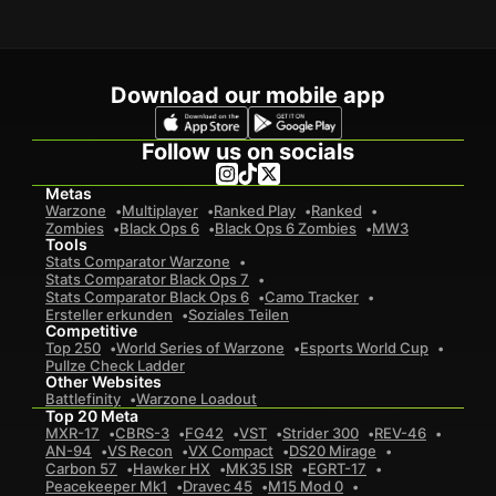
Download our mobile app
Follow us on socials
Metas
Warzone
Multiplayer
Ranked Play
Ranked
Zombies
Black Ops 6
Black Ops 6 Zombies
MW3
Tools
Stats Comparator Warzone
Stats Comparator Black Ops 7
Stats Comparator Black Ops 6
Camo Tracker
Ersteller erkunden
Soziales Teilen
Competitive
Top 250
World Series of Warzone
Esports World Cup
Pullze Check Ladder
Other Websites
Battlefinity
Warzone Loadout
Top 20 Meta
MXR-17
CBRS-3
FG42
VST
Strider 300
REV-46
AN-94
VS Recon
VX Compact
DS20 Mirage
Carbon 57
Hawker HX
MK35 ISR
EGRT-17
Peacekeeper Mk1
Dravec 45
M15 Mod 0