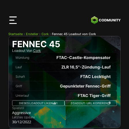
CODMunity
App
Lade unsere App auf
iOS
herunter
Startseite
Ersteller
Cork
Fennec 45 Loadout von Cork
FENNEC 45
Loadout Von
Cork
FTAC-Castle-Kompensator
Mündung
ZLR 16,5"-Zündung-Lauf
Lauf
FTAC Locktight
Schaft
Gepunkteter Fennec-Griff
Griff
FTAC Tiger-Griff
Unterlauf
DIESES LOADOUT LIKEN
1
LOADOUT-URL KOPIEREN
Spielstil
Aggressive
Letztes Update
30/12/2022