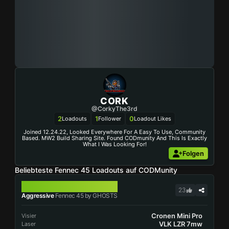
CORK
@CorkyThe3rd
2
1
0
Loadouts
Follower
Loadout Likes
Joined 12.24.22, Looked Everywhere For A Easy To Use, Community
Based. MW2 Build Sharing Site. Found CODmunity And This Is Exactly
What I Was Looking For!
Folgen
Beliebteste Fennec 45 Loadouts auf CODMunity
FENNEC 45
23
Aggressive
Fennec 45 by GHOSTS
Cronen Mini Pro
Visier
VLK LZR 7mw
Laser