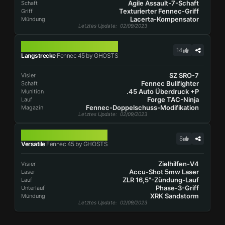
Agile Assault-7-Schaft
Schaft
Texturierter Fennec-Griff
Griff
Lacerta-Kompensator
Mündung
Letztes Update
: 02/09/2023
FENNEC 45
14
Langstrecke
Fennec 45 by GHOSTS
SZ SRO-7
Visier
Fennec Bullfighter
Schaft
.45 Auto Überdruck +P
Munition
Forge TAC-Ninja
Lauf
Fennec-Doppelschuss-Modifikation
Magazin
Letztes Update
: 02/09/2023
FENNEC 45
8
Versatile
Fennec 45 by GHOSTS
Zielhilfen-V4
Visier
Accu-Shot 5mw Laser
Laser
ZLR 16,5"-Zündung-Lauf
Lauf
Phase-3-Griff
Unterlauf
XRK Sandstorm
Mündung
Letztes Update
: 02/09/2023