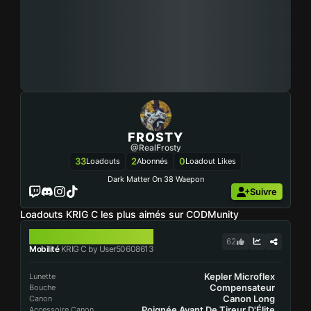
FROSTY
@realFrosty
33
2
0
Loadouts
Abonnés
Loadout Likes
Dark Matter On 38 Waepon
Suivre
Loadouts KRIG C les plus aimés sur CODMunity
KRIG C
62
Mobilité
KRIG C by User50608613
Kepler Microflex
Lunette
Compensateur
Bouche
Canon Long
Canon
Poignée Avant De Tireur D'Élite
Accessoire Canon