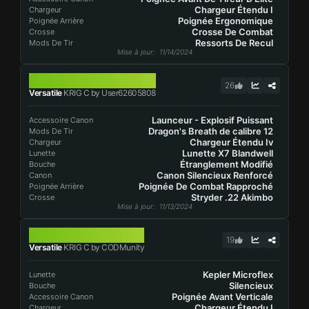
Chargeur Étendu I
Chargeur
Poignée Ergonomique
Poignée Arrière
Crosse De Combat
Crosse
Ressorts De Recul
Mods De Tir
Mise à jour
: 11/14/2024
KRIG C
26
Versatile
KRIG C by User62605808
Launceur - Explosif Puissant
Accessoire Canon
Dragon's Breath de calibre 12
Mods De Tir
Chargeur Étendu Iv
Chargeur
Lunette X7 Blandwell
Lunette
Étranglement Modifié
Bouche
Canon Silencieux Renforcé
Canon
Poignée De Combat Rapproché
Poignée Arrière
Stryder .22 Akimbo
Crosse
Mise à jour
: 11/13/2024
KRIG C
19
Versatile
KRIG C by CODMunity
Kepler Microflex
Lunette
Silencieux
Bouche
Poignée Avant Verticale
Accessoire Canon
Chargeur Étendu I
Chargeur