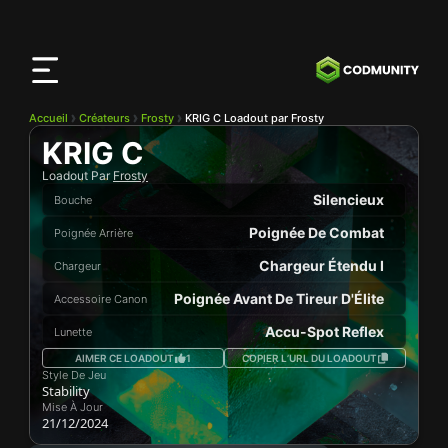
Application
CODMunity
Téléchargez notre app sur
iOS
Accueil
Créateurs
Frosty
KRIG C Loadout par Frosty
KRIG C
Loadout Par
Frosty
Silencieux
Bouche
Poignée De Combat
Poignée Arrière
Chargeur Étendu I
Chargeur
Poignée Avant De Tireur D'Élite
Accessoire Canon
Accu-Spot Reflex
Lunette
AIMER CE LOADOUT
1
COPIER L’URL DU LOADOUT
Style De Jeu
Stability
Mise À Jour
21/12/2024