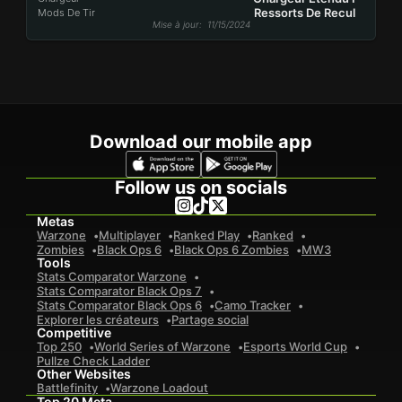
Ressorts De Recul
Mods De Tir
Mise à jour
: 11/15/2024
Download our mobile app
Follow us on socials
Metas
Warzone
Multiplayer
Ranked Play
Ranked
Zombies
Black Ops 6
Black Ops 6 Zombies
MW3
Tools
Stats Comparator Warzone
Stats Comparator Black Ops 7
Stats Comparator Black Ops 6
Camo Tracker
Explorer les créateurs
Partage social
Competitive
Top 250
World Series of Warzone
Esports World Cup
Pullze Check Ladder
Other Websites
Battlefinity
Warzone Loadout
Top 20 Meta