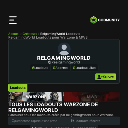
Application
CODMunity
Téléchargez notre app sur
iOS
Accueil
Créateurs
RelgamingWorld Loadouts
RelgamingWorld Loadouts pour Warzone & MW3
RELGAMINGWORLD
@Realgamingworld
6
0
0
Loadouts
Abonnés
Loadout Likes
Suivre
Loadouts
WARZONE
MW3
TOUS LES LOADOUTS WARZONE DE
RELGAMINGWORLD
Parcourez tous les loadouts créés par RelgamingWorld pour Warzone.
Loadouts récents