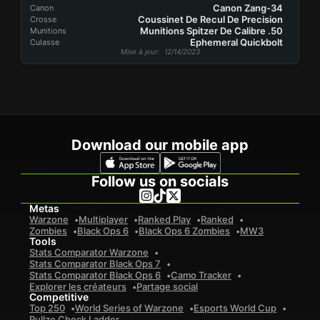
Canon Zang-34
Canon
Coussinet De Recul De Precision
Crosse
Munitions Spitzer De Calibre .50
Munitions
Ephemeral Quickbolt
Culasse
Mise à jour
: 12/14/2023
Download our mobile app
Follow us on socials
Metas
Warzone
Multiplayer
Ranked Play
Ranked
Zombies
Black Ops 6
Black Ops 6 Zombies
MW3
Tools
Stats Comparator Warzone
Stats Comparator Black Ops 7
Stats Comparator Black Ops 6
Camo Tracker
Explorer les créateurs
Partage social
Competitive
Top 250
World Series of Warzone
Esports World Cup
Pullze Check Ladder