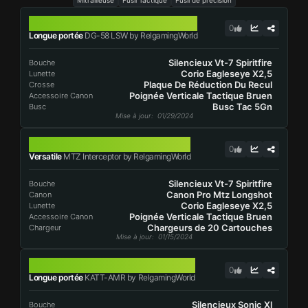
Mitrailleuse
Fusil Tactique
Fusil de précision
DG-58 LSW
0
Longue portée
DG-58 LSW by RelgamingWorld
Silencieux Vt-7 Spiritfire
Bouche
Corio Eagleseye X2,5
Lunette
Plaque De Réduction Du Recul
Crosse
Poignée Verticale Tactique Bruen
Accessoire Canon
Busc Tac 5Gn
Busc
Mise à jour
: 01/29/2024
MTZ INTERCEPTOR
0
Versatile
MTZ Interceptor by RelgamingWorld
Silencieux Vt-7 Spiritfire
Bouche
Canon Pro Mtz Longshot
Canon
Corio Eagleseye X2,5
Lunette
Poignée Verticale Tactique Bruen
Accessoire Canon
Chargeurs de 20 Cartouches
Chargeur
Mise à jour
: 01/15/2024
KATT-AMR
0
Longue portée
KATT-AMR by RelgamingWorld
Silencieux Sonic Xl
Bouche