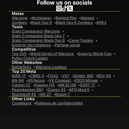
Follow us on socials
Metas
Warzone
Multiplayer
Ranked Play
Ranked
Zombies
Black Ops 6
Black Ops 6 Zombies
MW3
Tools
Stats Comparator Warzone
Stats Comparator Black Ops 7
Stats Comparator Black Ops 6
Camo Tracker
Explorer les créateurs
Partage social
Competitive
Top 250
World Series of Warzone
Esports World Cup
Pullze Check Ladder
Other Websites
Battlefinity
Warzone Loadout
Top 20 Meta
MXR-17
CBRS-3
FG42
VST
Strider 300
REV-46
AN-94
VS Recon
VX Compact
DS20 Mirage
Carbon 57
Hawker HX
MK35 ISR
EGRT-17
Peacekeeper Mk1
Dravec 45
M15 Mod 0
Sturmwolf 45
AK-27
Kogot-7
Other Links
Conditions
Politique de confidentialité