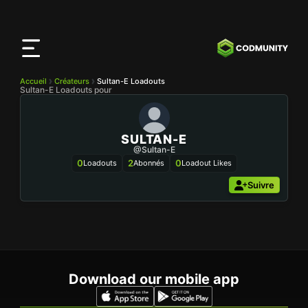
Application
CODMunity
Téléchargez notre app sur
iOS
Accueil
Créateurs
Sultan-E Loadouts
Sultan-E Loadouts pour
SULTAN-E
@Sultan-E
0
2
0
Loadouts
Abonnés
Loadout Likes
Suivre
Download our mobile app