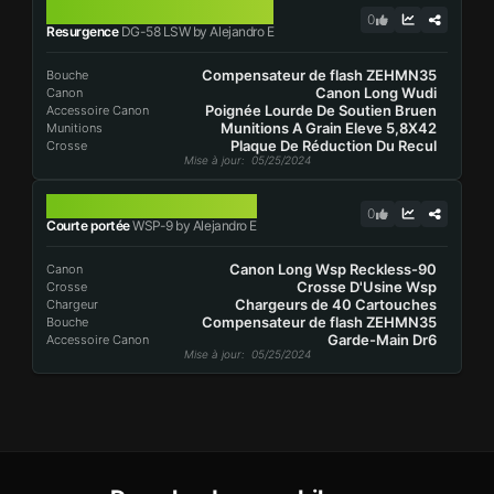
DG-58 LSW
0
Resurgence
DG-58 LSW by Alejandro E
Compensateur de flash ZEHMN35
Bouche
Canon Long Wudi
Canon
Poignée Lourde De Soutien Bruen
Accessoire Canon
Munitions A Grain Eleve 5,8X42
Munitions
Plaque De Réduction Du Recul
Crosse
Mise à jour
: 05/25/2024
WSP-9
0
Courte portée
WSP-9 by Alejandro E
Canon Long Wsp Reckless-90
Canon
Crosse D'Usine Wsp
Crosse
Chargeurs de 40 Cartouches
Chargeur
Compensateur de flash ZEHMN35
Bouche
Garde-Main Dr6
Accessoire Canon
Mise à jour
: 05/25/2024