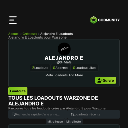
Application
CODMunity
Téléchargez notre app sur
iOS
Accueil
Créateurs
Alejandro E Loadouts
Alejandro E Loadouts pour Warzone
ALEJANDRO E
@X-MeG
2
0
0
Loadouts
Abonnés
Loadout Likes
Meta Loadouts And More
Suivre
Loadouts
TOUS LES LOADOUTS WARZONE DE
ALEJANDRO E
Parcourez tous les loadouts créés par Alejandro E pour Warzone.
Loadouts récents
Mitrailleuse
Mitraillette