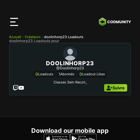
Application
CODMunity
Téléchargez notre app sur
iOS
Accueil
Créateurs
doolinhorp23 Loadouts
doolinhorp23 Loadouts pour
DOOLINHORP23
@doolinhorp23
0
1
0
Loadouts
Abonnés
Loadout Likes
Classes Sem Recoil_
Suivre
Download our mobile app