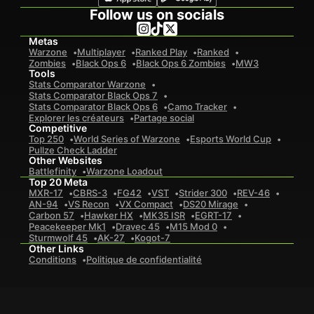
Follow us on socials
Metas
Warzone
Multiplayer
Ranked Play
Ranked
Zombies
Black Ops 6
Black Ops 6 Zombies
MW3
Tools
Stats Comparator Warzone
Stats Comparator Black Ops 7
Stats Comparator Black Ops 6
Camo Tracker
Explorer les créateurs
Partage social
Competitive
Top 250
World Series of Warzone
Esports World Cup
Pullze Check Ladder
Other Websites
Battlefinity
Warzone Loadout
Top 20 Meta
MXR-17
CBRS-3
FG42
VST
Strider 300
REV-46
AN-94
VS Recon
VX Compact
DS20 Mirage
Carbon 57
Hawker HX
MK35 ISR
EGRT-17
Peacekeeper Mk1
Dravec 45
M15 Mod 0
Sturmwolf 45
AK-27
Kogot-7
Other Links
Conditions
Politique de confidentialité