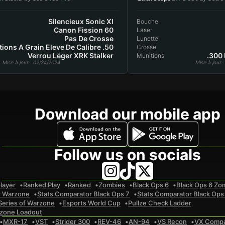
Silencieux Sonic Xl
Bouche
Canon Fission 60
Laser
Pas De Crosse
Lunette
ions A Grain Eleve De Calibre .50
Crosse
Verrou Léger XRK Stalker
.300 
Munitions
Mise à jour
: 02/24/2024
Mise à jour
:
Download our mobile app
Follow us on socials
layer
Ranked Play
Ranked
Zombies
Black Ops 6
Black Ops 6 Zo
r Warzone
Stats Comparator Black Ops 7
Stats Comparator Black Ops
Series of Warzone
Esports World Cup
Pullze Check Ladder
zone Loadout
MXR-17
VST
Strider 300
REV-46
AN-94
VS Recon
VX Comp