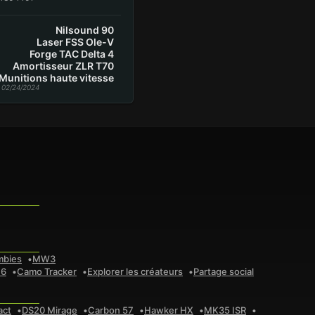
Nilsound 90
Laser FSS Ole-V
Forge TAC Delta 4
Amortisseur ZLR T70
Munitions haute vitesse
 02/24/2024
mbies
MW3
 6
Camo Tracker
Explorer les créateurs
Partage social
act
DS20 Mirage
Carbon 57
Hawker HX
MK35 ISR