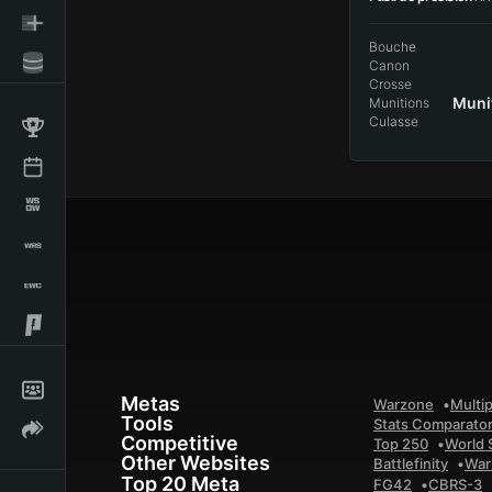
Bouche
Canon
Crosse
Munit
Munitions
Culasse
Metas
Warzone
Multip
Tools
Stats Comparato
Competitive
Top 250
World 
Other Websites
Battlefinity
War
Top 20 Meta
FG42
CBRS-3