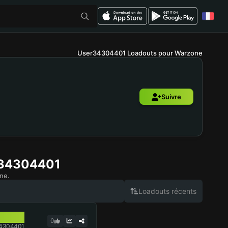
User34304401 Loadouts pour Warzone
Suivre
34304401
ne.
Loadouts récents
0
34304401