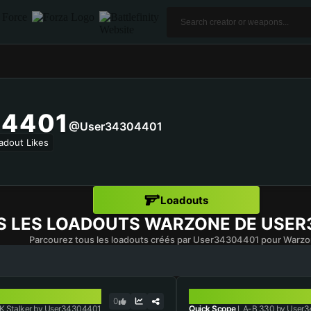
4401
@user34304401
adout Likes
Loadouts
S LES LOADOUTS WARZONE DE
USER
Parcourez tous les loadouts créés par User34304401 pour Warzo
ER
LA-B 330
0
 Stalker by User34304401
Quick Scope
LA-B 330 by User