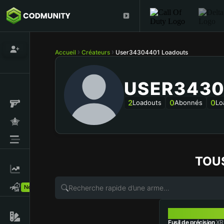
Accueil
Créateurs
User34304401 Loadouts
USER3430
2
0
0
Loadouts
Abonnés
Lo
TOU
New!
XRK STALK
Fusil de précision
XRK