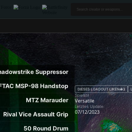
hadowstrike Suppressor
FTAC MSP-98 Handstop
DIESES LOADOUT LIKEN
3
Spielstil
MTZ Marauder
Versatile
Letztes Update
07/12/2023
Rival Vice Assault Grip
50 Round Drum