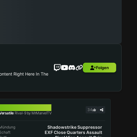
Folgen
ontent Right Here In The
RIVAL-9
34
Versatile
Rival-9 by MrMarvelTV
Shadowstrike Suppressor
Mündung
EXF Close Quarters Assault
Schaft