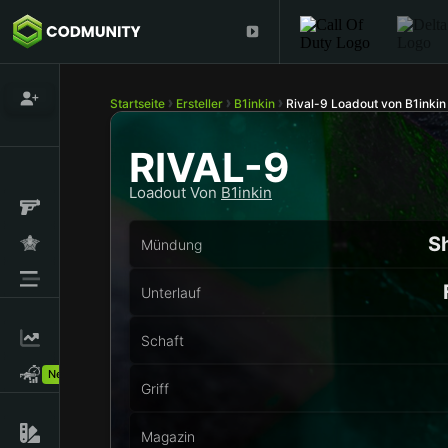
Startseite
Ersteller
B1inkin
Rival-9 Loadout von B1inkin
RIVAL-9
Loadout Von
B1inkin
S
Mündung
Unterlauf
Schaft
New!
Griff
Magazin