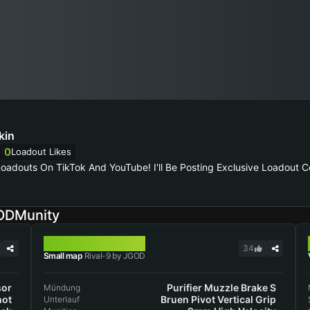
kin
0
Loadout Likes
 Loadouts On TikTok And YouTube! I'll Be Posting Exclusive Loadout C
CODMunity
RIVAL-9
34
Small map
Rival-9 by JGOD
sor
Purifier Muzzle Brake S
Mündung
hot
Bruen Pivot Vertical Grip
Unterlauf