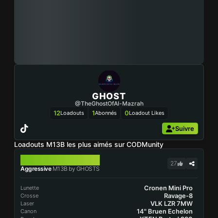
GHOST
@TheGhostOfAl-Mazrah
12
1
0
Loadouts
Abonnés
Loadout Likes
Suivre
Loadouts M13B les plus aimés sur CODMunity
M13B
27
Aggressive
M13B by GHOSTS
Cronen Mini Pro
Lunette
Ravage-8
Crosse
VLK LZR 7MW
Laser
14" Bruen Echelon
Canon