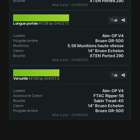
XTEN Ported 290
Bouche
Mise à jour
: 02/09/2023
M13B
15
Longue portée
M13B by GHOSTS
Aim-OP V4
Lunette
Bruen GR-500
Poignée Arrière
5.56 Munitions haute vitesse
Munitions
14" Bruen Echelon
Canon
XTEN Ported 290
Bouche
Mise à jour
: 02/09/2023
M13B
7
Versatile
M13B by GHOSTS
Aim-OP V4
Lunette
FTAC Ripper 56
Accessoire Canon
Sakin Tread-40
Bouche
14" Bruen Echelon
Canon
Bruen GR-500
Poignée Arrière
Mise à jour
: 02/09/2023