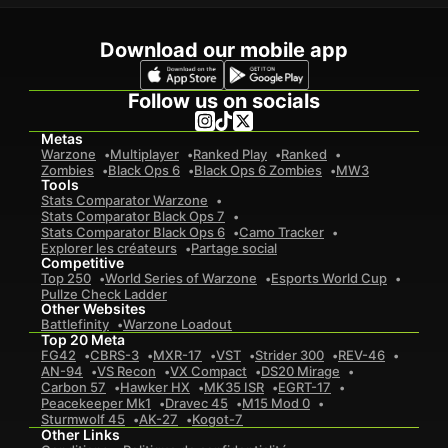
Download our mobile app
Follow us on socials
Metas
Warzone
Multiplayer
Ranked Play
Ranked
Zombies
Black Ops 6
Black Ops 6 Zombies
MW3
Tools
Stats Comparator Warzone
Stats Comparator Black Ops 7
Stats Comparator Black Ops 6
Camo Tracker
Explorer les créateurs
Partage social
Competitive
Top 250
World Series of Warzone
Esports World Cup
Pullze Check Ladder
Other Websites
Battlefinity
Warzone Loadout
Top 20 Meta
FG42
CBRS-3
MXR-17
VST
Strider 300
REV-46
AN-94
VS Recon
VX Compact
DS20 Mirage
Carbon 57
Hawker HX
MK35 ISR
EGRT-17
Peacekeeper Mk1
Dravec 45
M15 Mod 0
Sturmwolf 45
AK-27
Kogot-7
Other Links