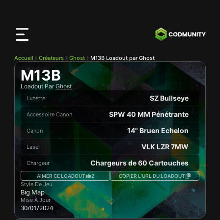
Application
CODMunity
Téléchargez notre app sur
iOS
Accueil
Créateurs
Ghost
M13B Loadout par Ghost
M13B
Loadout Par
Ghost
SZ Bullseye
Lunette
SPW 40 MM Pénétrante
Accessoire Canon
14" Bruen Echelon
Canon
VLK LZR 7MW
Laser
Chargeurs de 60 Cartouches
Chargeur
AIMER CE LOADOUT
2
COPIER L’URL DU LOADOUT
Style De Jeu
Big Map
Mise À Jour
30/01/2024