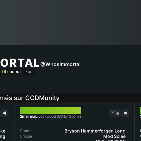
ORTAL
@WhosImmortal
0
Loadout Likes
imés sur CODMunity
LOCKWOOD 680
39
Small map
Lockwood 680 by Goomie
oke
Bryson Hammerforged Long
Canon
ong
Mod Sciée
Crosse