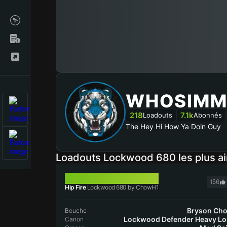
WHOSIMM
218
7.1k
Loadouts
Abonnés
The Hey Hi How Ya Doin Guy
Loadouts Lockwood 680 les plus a
LOCKWOOD 680
156
Hip Fire
Lockwood 680 by ChowH1
Bryson Ch
Bouche
Lockwood Defender Heavy L
Canon