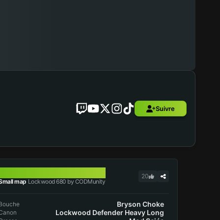
Suivre
LOCKWOOD 680
20
Small map
Lockwood 680 by CODMunity
Bryson Choke
Bouche
Lockwood Defender Heavy Long
Canon