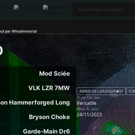
ut par WhosImmortal
0
Mod Sciée
VLK LZR 7MW
AIMER CE LOADOUT
27
CO
Style De Jeu
son Hammerforged Long
Versatile
Mise À Jour
24/11/2023
Bryson Choke
Garde-Main Dr6