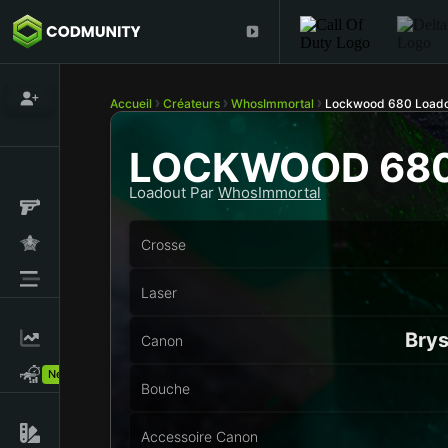
Accueil
Créateurs
WhosImmortal
Lockwood 680 Loado
LOCKWOOD 68
Loadout Par
WhosImmortal
Crosse
Laser
Bry
Canon
New!
Bouche
Accessoire Canon