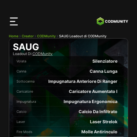
App
CODMunity
Scarica la nostra app su
iOS
Home
Creator
CODMunity
SAUG Loadout di CODMunity
SAUG
Loadout Di
CODMunity
Silenziatore
Volata
Canna Lunga
Canna
Impugnatura Anteriore Di Ranger
Sottocanna
Caricatore Aumentato I
Caricatore
Impugnatura Ergonomica
Impugnatura
Calcio Da Infiltrato
Calcio
Laser Strelok
Laser
Molle Antirinculo
Fire Mods