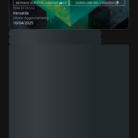
MI PIACE QUESTO LOADOUT
22
COPIA LINK DEL LOADOUT
Stile Di Gioco
Versatile
Ultimo Aggiornamento
10/04/2025