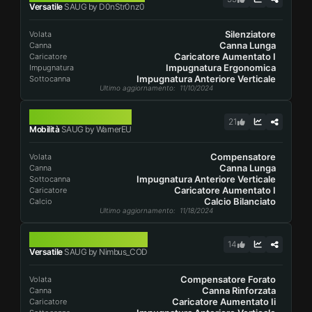
Versatile
SAUG by D0nStr0nz0
Silenziatore
Volata
Canna Lunga
Canna
Caricatore Aumentato I
Caricatore
Impugnatura Ergonomica
Impugnatura
Impugnatura Anteriore Verticale
Sottocanna
Ultimo aggiornamento
: 11/10/2024
SAUG
21
Mobilità
SAUG by WarnerEU
Compensatore
Volata
Canna Lunga
Canna
Impugnatura Anteriore Verticale
Sottocanna
Caricatore Aumentato I
Caricatore
Calcio Bilanciato
Calcio
Ultimo aggiornamento
: 11/18/2024
SAUG
14
Versatile
SAUG by Nimbus_COD
Compensatore Forato
Volata
Canna Rinforzata
Canna
Caricatore Aumentato Ii
Caricatore