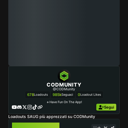
CODMUNITY
@CODMunity
678
985k
0
Loadouts
Seguaci
Loadout Likes
🔹Have Fun On The App!
Segui
Loadouts SAUG più apprezzati su CODMunity
SAUG
55