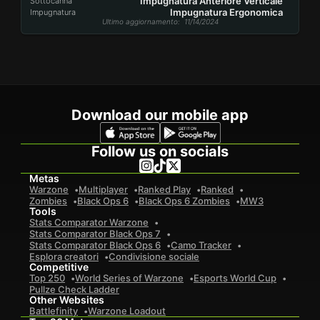
Impugnatura Anteriore Verticale
Sottocanna
Impugnatura Ergonomica
Impugnatura
Ultimo aggiornamento
: 11/14/2024
Download our mobile app
Follow us on socials
Metas
Warzone
Multiplayer
Ranked Play
Ranked
Zombies
Black Ops 6
Black Ops 6 Zombies
MW3
Tools
Stats Comparator Warzone
Stats Comparator Black Ops 7
Stats Comparator Black Ops 6
Camo Tracker
Esplora creatori
Condivisione sociale
Competitive
Top 250
World Series of Warzone
Esports World Cup
Pullze Check Ladder
Other Websites
Battlefinity
Warzone Loadout